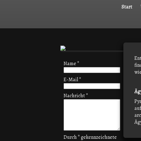
Start
Ent
Name
*
fin
wi
E-Mail
*
Äg
Nachricht
*
Py
auf
arc
Ägy
Durch
*
gekennzeichnete