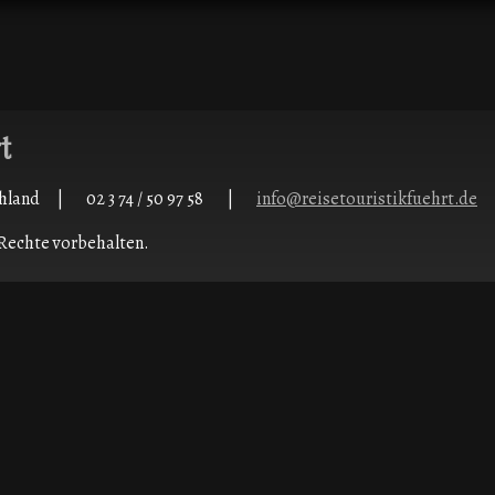
t
tschland | 02 3 74 / 50 97 58 |
info@reisetouristikfuehrt.de
 Rechte vorbehalten.